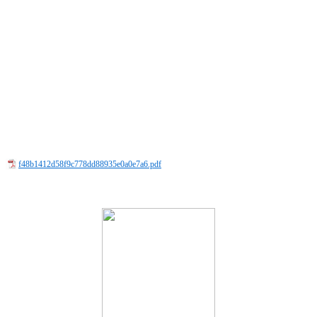
f48b1412d58f9c778dd88935e0a0e7a6.pdf