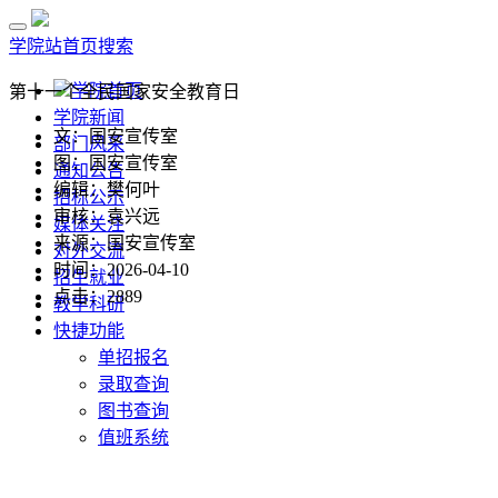
学院站首页
搜索
学院首页
第十一个全民国家安全教育日
学院新闻
文：国安宣传室
部门风采
图：国安宣传室
通知公告
编辑：樊何叶
招标公示
审核：袁兴远
媒体关注
来源：国安宣传室
对外交流
时间：2026-04-10
招生就业
点击：
2889
教学科研
快捷功能
单招报名
录取查询
图书查询
值班系统