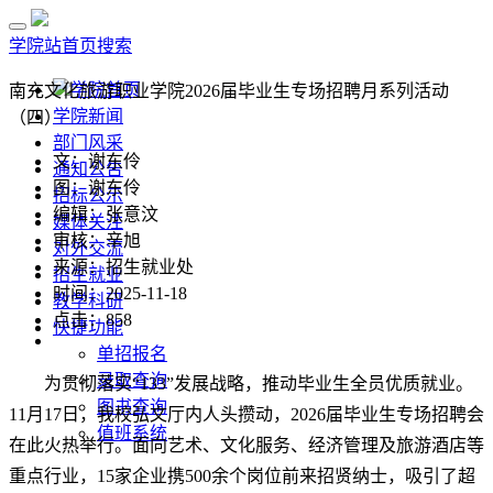
学院站首页
搜索
学院首页
南充文化旅游职业学院2026届毕业生专场招聘月系列活动
学院新闻
（四）
部门风采
文：谢东伶
通知公告
图：谢东伶
招标公示
编辑：张意汶
媒体关注
审核：辛旭
对外交流
来源：招生就业处
招生就业
时间：2025-11-18
教学科研
点击：
858
快捷功能
单招报名
录取查询
为贯彻落实“133”发展战略，推动毕业生全员优质就业。
图书查询
11月17日，我校弘文厅内人头攒动，2026届毕业生专场招聘会
值班系统
在此火热举行。面向艺术、文化服务、经济管理及旅游酒店等
重点行业，15家企业携500余个岗位前来招贤纳士，吸引了超