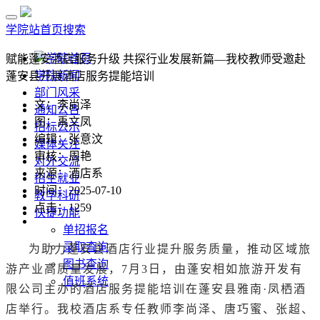
学院站首页
搜索
学院首页
赋能蓬安酒店服务升级 共探行业发展新篇—我校教师受邀赴
学院新闻
蓬安县开展酒店服务提能培训​
部门风采
文：李尚泽
通知公告
图：禹文凤
招标公示
编辑：张意汶
媒体关注
审核：周艳
对外交流
来源：酒店系
招生就业
时间：2025-07-10
教学科研
点击：
1259
快捷功能
单招报名
录取查询
为助力蓬安县酒店行业提升服务质量，推动区域旅
图书查询
游产业高质量发展，7月3日，由蓬安相如旅游开发有
值班系统
限公司主办的酒店服务提能培训在蓬安县雅南·凤栖酒
店举行。我校酒店系专任教师李尚泽、唐巧蜜、张超、