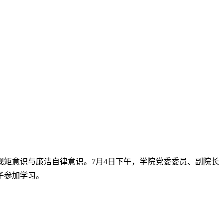
矩意识与廉洁自律意识。7月4日下午，学院党委委员、副院长
子参加学习。