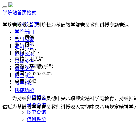
学院站首页
搜索
学院首页
学院党委委员、副院长为基础教学部党员教师讲授专题党课
学院新闻
文：何伟
部门风采
图：何伟
通知公告
编辑：何伟
招标公示
审核：周思铮
媒体关注
来源：基础教学部
对外交流
时间：2025-07-05
招生就业
点击：
843
教学科研
快捷功能
单招报名
为持续推进深入贯彻中央八项规定精神学习教育，持续推
录取查询
谭斌为基础教学部党员教师讲授深入贯彻中央八项规定精神学
图书查询
值班系统