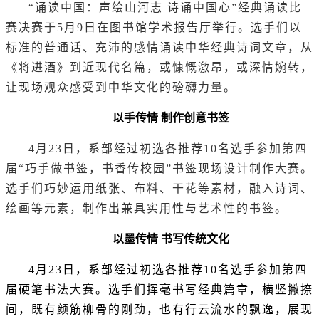
“诵读中国：声绘山河志 诗诵中国心”经典诵读比
赛决赛于5月9日在图书馆学术报告厅举行。选手们以
标准的普通话、充沛的感情诵读中华经典诗词文章，从
《将进酒》到近现代名篇，或慷慨激昂，或深情婉转，
让现场观众感受到中华文化的磅礴力量。
以手传情 制作创意书签
4月23日，系部经过初选各推荐10名选手参加第四
届“巧手做书签，书香传校园”书签现场设计制作大赛。
选手们巧妙运用纸张、布料、干花等素材，融入诗词、
绘画等元素，制作出兼具实用性与艺术性的书签。
以墨传情 书写传统文化
4月23日，系部经过初选各推荐10名选手参加第四
届硬笔书法大赛。选手们挥毫书写经典篇章，横竖撇捺
间，既有颜筋柳骨的刚劲，也有行云流水的飘逸，展现