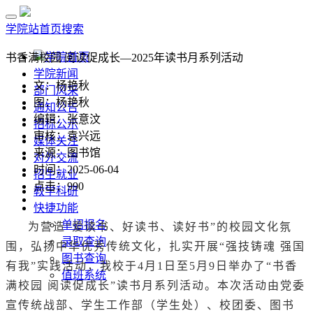
学院站首页
搜索
学院首页
书香满校园 阅读促成长—2025年读书月系列活动
学院新闻
文：杨艳秋
部门风采
图：杨艳秋
通知公告
编辑：张意汶
招标公示
审核：袁兴远
媒体关注
来源：图书馆
对外交流
时间：2025-06-04
招生就业
点击：
990
教学科研
快捷功能
单招报名
为营造“爱读书、好读书、读好书”的校园文化氛
录取查询
围，弘扬中华优秀传统文化，扎实开展“强技铸魂 强国
图书查询
有我”实践活动，我校于4月1日至5月9日举办了“书香
值班系统
满校园 阅读促成长”读书月系列活动。本次活动由党委
宣传统战部、学生工作部（学生处）、校团委、图书