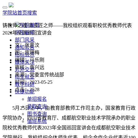
学院站首页
搜索
学院首页
铸教师之魂 造良匠之师——我校组织观看职校优秀教师代表
学院新闻
2023年全国巡回宣讲会
部门风采
文：张意汶
通知公告
图：庞珊梅
招标公示
编辑：马乐刚
媒体关注
审核：袁兴远
对外交流
来源：党委宣传统战部
招生就业
时间：2023-05-25
教学科研
点击：
2528
快捷功能
单招报名
录取查询
5月25日上午，由教育部教师工作司主办，国家教育行政
图书查询
学院协办，四川省教育厅、成都航空职业技术学院承办的职业
值班系统
院校优秀教师代表2023年全国巡回宣讲会在成都航空职业技术
学院举行。我校组织全体师生代表、校企合作企业代表近100