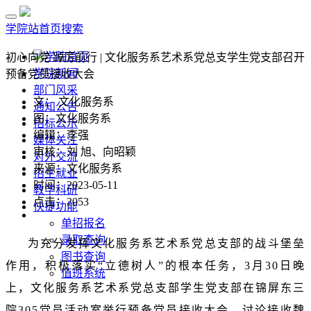
学院站首页
搜索
学院首页
初心向党 踔厉前行 | 文化服务系艺术系党总支学生党支部召开
学院新闻
预备党员接收大会
部门风采
文： 文化服务系
通知公告
图：文化服务系
招标公示
编辑：李强
媒体关注
审核：刘 旭、向昭颖
对外交流
来源：文化服务系
招生就业
时间：2023-05-11
教学科研
点击：
2053
快捷功能
单招报名
录取查询
为充分发挥文化服务系艺术系党总支部的战斗堡垒
图书查询
作用，积极落实“立德树人”的根本任务，3月30日晚
值班系统
上，文化服务系艺术系党总支部学生党支部在锦屏东三
院305党员活动室举行预备党员接收大会。讨论接收魏