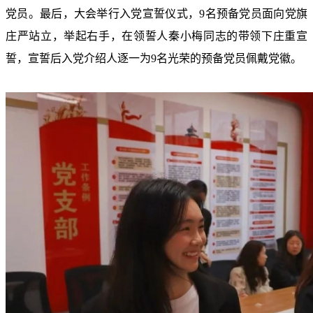
党员。最后，大会举行入党宣誓仪式，9名预备党员面向党旗
庄严站立，举起右手，在领誓人秦小梅同志的带领下庄重宣
誓，宣誓后入党介绍人逐一为9名光荣的预备党员佩戴党徽。