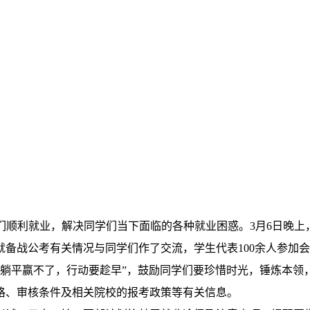
们顺利就业，解决同学们当下面临的各种就业困惑。
3
月
6
日晚上
就备战公考有关情况与同学们作了交流，学生代表
100
余人参加会
“躺平赢不了，行动要趁早”，鼓励同学们要珍惜时光，锤炼本领
格、审核条件及相关院校的报考政策等有关信息。