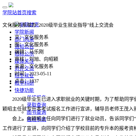
学院站首页
搜索
学院首页
文化服务系举办“2020级毕业生就业指导”线上交流会
学院新闻
文：文化服务系
部门风采
图：文化服务系
通知公告
编辑：马乐刚
招标公示
审核：刘旭、向昭颖
媒体关注
来源：文化服务系
对外交流
时间：2023-05-11
招生就业
点击：
1837
教学科研
快捷功能
单招报名
2020
级毕业生已进入求职就业的关键时期，为了帮助同学
录取查询
颖昭主任就专升本考试报名工作进行宣讲，辅导员老师王茂入
图书查询
会上，向颖昭主任向同学们进行了就业动员，告诉同学们
值班系统
工作进行了宣讲，向同学们介绍了学校目前的专升本的报考资