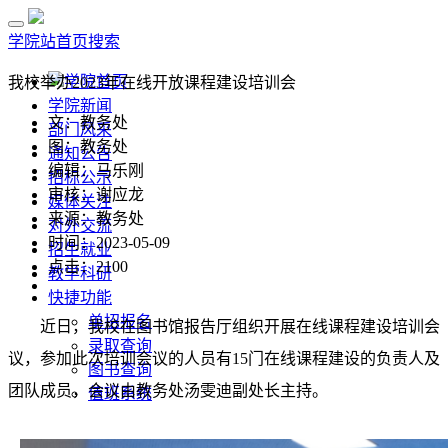
学院站首页
搜索
学院首页
我校举办2023年在线开放课程建设培训会
学院新闻
文：教务处
部门风采
图：教务处
通知公告
编辑：马乐刚
招标公示
审核：谢应龙
媒体关注
来源：教务处
对外交流
时间：2023-05-09
招生就业
点击：
2100
教学科研
快捷功能
单招报名
近日，我校在
图书馆报告厅
组织开展在线课程建设培训会
录取查询
议，参加此次培训会议的人员有
15
门在线课程建设的负责人及
图书查询
团队成员，会议由教务处
汤雯迪副处长
主持。
值班系统