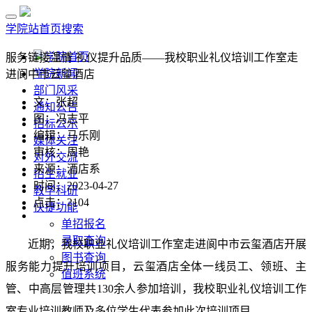
学院站首页
搜索
学院首页
服务链接温情 礼仪提升品质——我校职业礼仪培训工作室走
学院新闻
进阆中市云玺酒店
部门风采
文：张超
通知公告
图：冯志平
招标公示
编辑：马乐刚
媒体关注
审核：周艳
对外交流
来源：酒店系
招生就业
时间：2023-04-27
教学科研
点击：
2104
快捷功能
单招报名
录取查询
近期，我校职业礼仪培训工作室走进阆中市云玺酒店开展
图书查询
服务能力提升培训项目，云玺酒店全体一线员工、领班、主
值班系统
管、中高层管理共130余人参加培训，我校职业礼仪培训工作
室专业培训教师及多位学生代表参加此次培训项目。