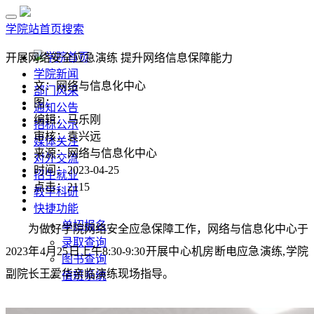
学院站首页
搜索
学院首页
开展网络安全应急演练 提升网络信息保障能力
学院新闻
文：网络与信息化中心
部门风采
图：
通知公告
编辑：马乐刚
招标公示
审核：袁兴远
媒体关注
来源：网络与信息化中心
对外交流
时间：2023-04-25
招生就业
点击：
2115
教学科研
快捷功能
单招报名
为做好学院网络安全应急保障工作，网络与信息化中心于
录取查询
2023年4月25日上午8:30-9:30开展中心机房断电应急演练,学院
图书查询
副院长王爱华亲临演练现场指导。
值班系统