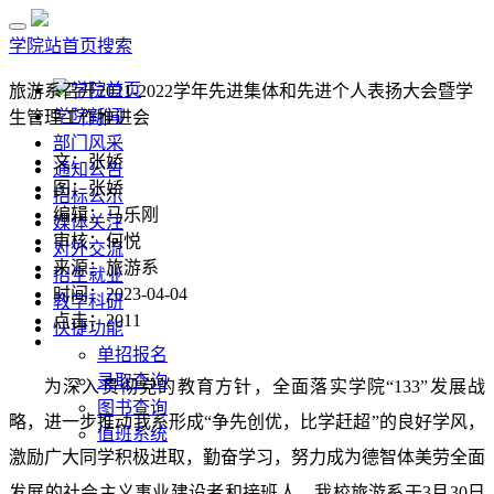
学院站首页
搜索
学院首页
旅游系召开2021-2022学年先进集体和先进个人表扬大会暨学
学院新闻
生管理工作推进会
部门风采
文：张娇
通知公告
图：张娇
招标公示
编辑：马乐刚
媒体关注
审核：何悦
对外交流
来源：旅游系
招生就业
时间：2023-04-04
教学科研
点击：
2011
快捷功能
单招报名
录取查询
为深入贯彻党的教育方针，全面落实学院
“133”
发展战
图书查询
略，进一步推动我系形成
“
争先创优，比学赶超
”
的良好学风，
值班系统
激励广大同学积极进取，勤奋学习，努力成为德智体美劳全面
发展的社会主义事业建设者和接班人。我校旅游系于
3
月
30
日