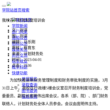
学院站首页
搜索
学院首页
我校召开财务制度培训会
学院新闻
文：刘洋
部门风采
图：刘洋
通知公告
编辑：马乐刚
招标公示
审核：蔡育东
媒体关注
来源：计划财务处
对外交流
时间：2023-04-01
招生就业
点击：
2536
教学科研
快捷功能
单招报名
为加快推进新财务管理制度和财务审批制度的实施，
3
月
录取查询
31
日上午，我校在行政楼
5
楼会议室召开财务制度培训会，党
图书查询
委委员、副院长庞明伟出席会议，各系（部、院）、部门财务
值班系统
联络人，计划财务处全体人员参会。会议由庞明伟主持。