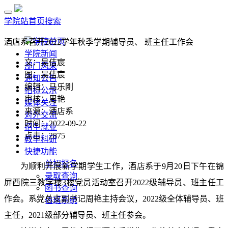
学院站首页
搜索
学院首页
酒店系召开2022学年秋季学期辅导员、 班主任工作会
学院新闻
文：吴佶宸
部门风采
图：吴佶宸
通知公告
编辑：马乐刚
招标公示
审核：周艳
媒体关注
来源：酒店系
对外交流
时间：2022-09-22
招生就业
点击：
2875
教学科研
快捷功能
单招报名
为顺利开展新学期学生工作，酒店系于
9
月
20
日下午在锦
录取查询
屏西院三教学楼
3
楼党员活动室召开
2022
级辅导员、班主任工
图书查询
作会。系党总支副书记周艳主持会议，
2022
级全体辅导员、班
值班系统
主任，
2021
级部分辅导员、班主任参会。