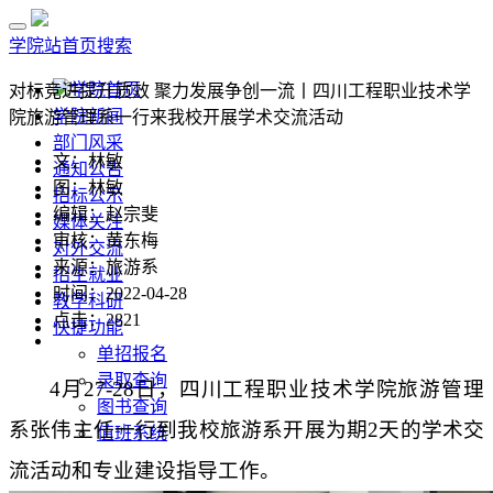
学院站首页
搜索
学院首页
对标竞进提升质效 聚力发展争创一流丨四川工程职业技术学
学院新闻
院旅游管理系一行来我校开展学术交流活动
部门风采
文：林敏
通知公告
图：林敏
招标公示
编辑：赵宗斐
媒体关注
审核：黄东梅
对外交流
来源：旅游系
招生就业
时间：2022-04-28
教学科研
点击：
2821
快捷功能
单招报名
录取查询
4月27
-28日
，四川工程职业技术学院旅游管理
图书查询
系张伟主任
一行到我校
旅游系
开展
为期
2天的学术交
值班系统
流活动和
专业
建设指导工作。