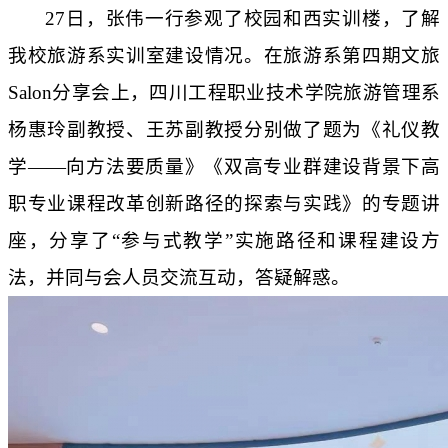
27日，
张伟一行参观了校园和西实训楼，
了解
我校
旅游系
实训室
建设情况
。
在旅游系
第四期文旅
Salon分享会
上，
四川工程职业技术学院
旅游管理系
杨惠玲副教授
、
王苏副教授
分别做了
题为
《
礼仪教
学
——向方法要质量
》《
双高专业群建设背景下高
职专业课程改革创新路径的探索与实践
》
的专题讲
座，分享了
“参与式教学”实施路径和课程建设方
法，并同与会人员交流互动，答疑解惑。