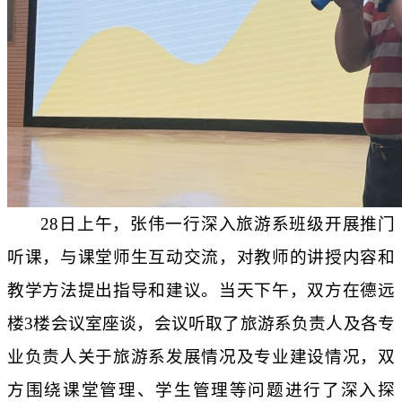
28日
上午
，
张
伟一行
深入旅游系班级开展推门
听课，与课堂师生互动交流
，
对教师的
讲授内容和
教学方法提出指导和建议。
当天下午
，
双方
在德远
楼
3楼会议室座谈
，
会议听取了旅游系负责人及各专
业负责人关于旅游系发展情况及专业建设情况，双
方围绕
课堂管理、学生管理等问题
进行了深入探