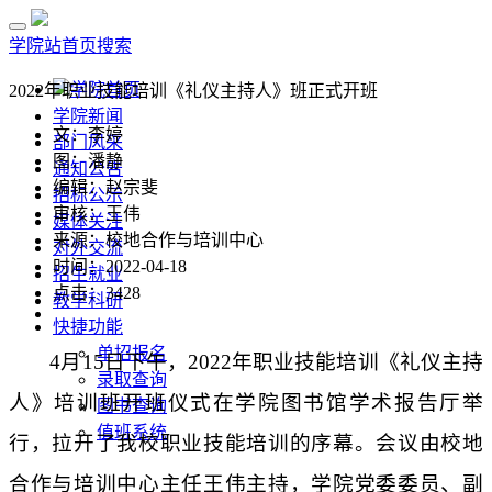
学院站首页
搜索
学院首页
2022年职业技能培训《礼仪主持人》班正式开班
学院新闻
文：李婷
部门风采
图：潘静
通知公告
编辑：赵宗斐
招标公示
审核：王伟
媒体关注
来源：校地合作与培训中心
对外交流
时间：2022-04-18
招生就业
点击：
3428
教学科研
快捷功能
单招报名
4
月
15
日下午，
2022
年职业技能培训《礼仪主持
录取查询
人》培训班开班仪式在学院图书馆学术报告厅举
图书查询
值班系统
行，拉开了我校职业技能培训的序幕。会议由校地
合作与培训中心主任王伟主持，学院党委委员、副