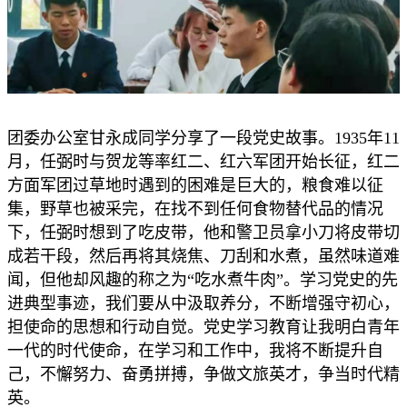
团委办公室甘永成同学分享了一段党史故事。1935年11
月，任弼时与贺龙等率红二、红六军团开始长征，红二
方面军团过草地时遇到的困难是巨大的，粮食难以征
集，野草也被采完，在找不到任何食物替代品的情况
下，任弼时想到了吃皮带，他和警卫员拿小刀将皮带切
成若干段，然后再将其烧焦、刀刮和水煮，虽然味道难
闻，但他却风趣的称之为“吃水煮牛肉”。学习党史的先
进典型事迹，我们要从中汲取养分，不断增强守初心，
担使命的思想和行动自觉。党史学习教育让我明白青年
一代的时代使命，在学习和工作中，我将不断提升自
己，不懈努力、奋勇拼搏，争做文旅英才，争当时代精
英。