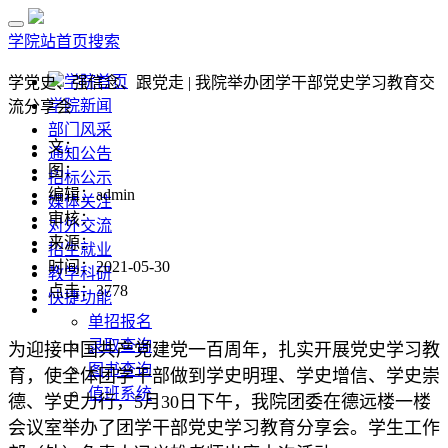
学院站首页
搜索
学院首页
学党史、强信念、跟党走 | 我院举办团学干部党史学习教育交
学院新闻
流分享会
部门风采
文：
通知公告
图：
招标公示
编辑：admin
媒体关注
审核：
对外交流
来源：
招生就业
时间：2021-05-30
教学科研
点击：
3778
快捷功能
单招报名
录取查询
为迎接中国共产党建党一百周年，扎实开展党史学习教
图书查询
育，使全体团学干部做到学史明理、学史增信、学史崇
值班系统
德、学史力行，5月30日下午，我院团委在德远楼一楼
会议室举办了团学干部党史学习教育分享会。学生工作