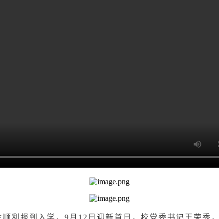
生顺利报到入学
，
9月12日迎新首日
，
校党委书记王荣秀