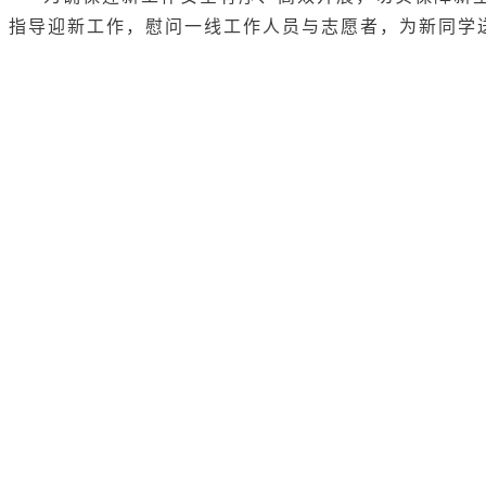
指导迎新工作
，
慰问一线工作人员与志愿者
，
为新同学