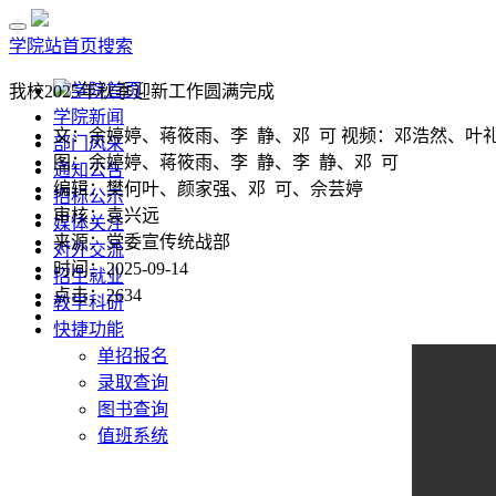
学院站首页
搜索
学院首页
我校2025年秋季迎新工作圆满完成
学院新闻
文：余婷婷、蒋筱雨、李 静、邓 可 视频：邓浩然、叶
部门风采
图：余婷婷、蒋筱雨、李 静、李 静、邓 可
通知公告
编辑：樊何叶、颜家强、邓 可、佘芸婷
招标公示
审核：袁兴远
媒体关注
来源：党委宣传统战部
对外交流
时间：2025-09-14
招生就业
点击：
2634
教学科研
快捷功能
单招报名
录取查询
图书查询
值班系统