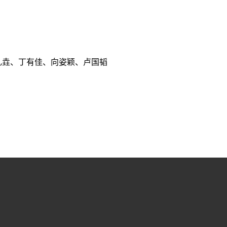
礼垚、丁有佳、向姿颖、卢国韬