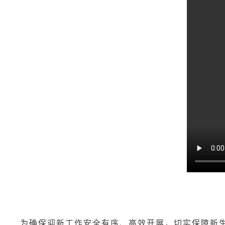
为确保迎新工作安全有序
、
高效开展
，
切实保障新