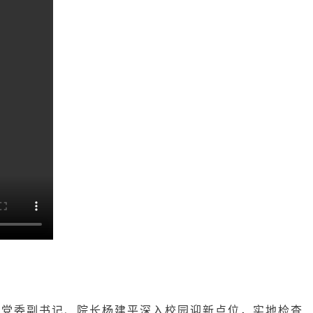
，党委副书记、院长杨建平深入校园迎新点位
，
实地检查