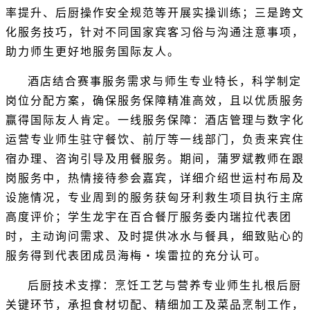
率提升、后厨操作安全规范等开展实操训练；三是跨文
化服务技巧，针对不同国家宾客习俗与沟通注意事项，
助力师生更好地服务国际友人。
酒店结合赛事服务需求与师生专业特长，科学制定
岗位分配方案，确保服务保障精准高效，且以优质服务
赢得国际友人肯定。
一线服务保障：酒店管理与数字化
运营专业师生驻守餐饮、前厅等一线部门，负责来宾住
宿办理、咨询引导及用餐服务。期间，蒲罗斌教师在跟
岗服务中，热情接待参会嘉宾，详细介绍世运村布局及
设施情况，专业周到的服务获匈牙利救生项目执行主席
高度评价；学生龙宇在百合餐厅服务委内瑞拉代表团
时，主动询问需求、及时提供冰水与餐具，细致贴心的
服务得到代表团成员海梅・埃雷拉的充分认可。
后厨技术支撑：烹饪工艺与营养专业师生扎根后厨
关键环节，承担食材切配、精细加工及菜品烹制工作，