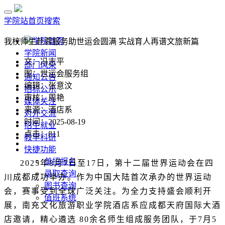
学院站首页
搜索
学院首页
我校师生赴蓉服务助世运会圆满 实战育人再谱文旅新篇
学院新闻
文：冯志平
部门风采
图：世运会服务组
通知公告
编辑：张意汶
招标公示
审核：周艳
媒体关注
来源：酒店系
对外交流
时间：2025-08-19
招生就业
点击：
811
教学科研
快捷功能
单招报名
2025年8月7日至17日，第十二届世界运动会在四
录取查询
川成都成功举办。作为中国大陆首次承办的世界运动
图书查询
会，赛事受到全球广泛关注。为全力支持盛会顺利开
值班系统
展，南充文化旅游职业学院酒店系应成都天府国际大酒
店邀请，精心遴选 80余名师生组成服务团队，于7月5