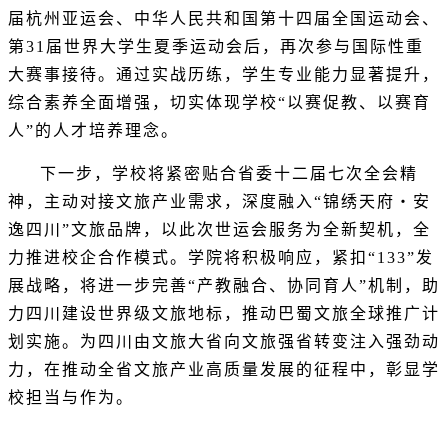
届杭州亚运会、中华人民共和国第十四届全国运动会、
第31届世界大学生夏季运动会后，再次参与国际性重
大赛事接待。通过实战历练，学生专业能力显著提升，
综合素养全面增强，切实体现学校“以赛促教、以赛育
人”的人才培养理念。
下一步，学校将紧密贴合省委十二届七次全会精
神，主动对接文旅产业需求，深度融入“锦绣天府・安
逸四川”文旅品牌，以此次世运会服务为全新契机，全
力推进校企合作模式。学院将积极响应，紧扣“133”发
展战略，将进一步完善“产教融合、协同育人”机制，助
力四川建设世界级文旅地标，推动巴蜀文旅全球推广计
划实施。为四川由文旅大省向文旅强省转变注入强劲动
力，在推动全省文旅产业高质量发展的征程中，彰显学
校担当与作为。