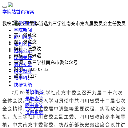
学院站首页
搜索
学院首页
我校副院长王爱华当选九三学社南充市第九届委员会主任委员
学院新闻
文：张意汶
部门风采
图：张意汶
通知公告
编辑：张意汶
招标公示
审核：袁兴远
媒体关注
来源：九三学社南充市委公众号
对外交流
时间：2025-07-12
招生就业
点击：
1227
教学科研
快捷功能
单招报名
7月10日，九三学社南充市委会召开九届二十六次
录取查询
全体会议。会议深入学习贯彻中共四川省委十二届七次
图书查询
全会精神，完成主委届中调整等重要议程，实现政治交
值班系统
接。九三学社四川省委会副主委、四川省政府参事陈雩
桢，中共南充市委常委、统战部部长史燚出席会议并讲