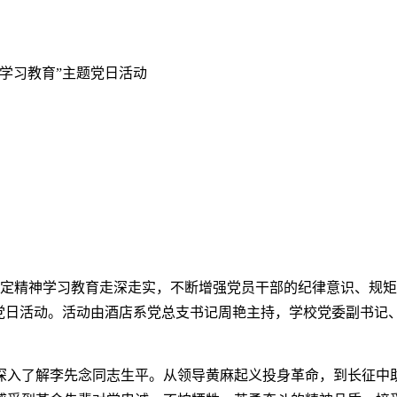
学习教育”主题党日活动
规定精神学习教育走深走实，不断增强党员干部的纪律意识、规矩
党日活动
。活动由酒店系党总支书记周艳主持，学校党委副书记
深入了解李先念同志生平。从领导黄麻起义投身革命，到长征中