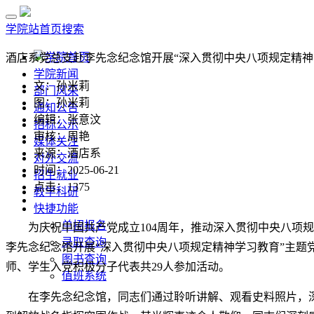
学院站首页
搜索
学院首页
酒店系党总支赴李先念纪念馆开展“深入贯彻中央八项规定精神
学院新闻
文：孙米莉
部门风采
图：孙米莉
通知公告
编辑：张意汶
招标公示
审核：周艳
媒体关注
来源：酒店系
对外交流
时间：2025-06-21
招生就业
点击：
1375
教学科研
快捷功能
单招报名
为庆祝中国共产党成立104周年，推动深入贯彻中央八项
录取查询
李先念纪念馆开展“深入贯彻中央八项规定精神学习教育”主题
图书查询
师、学生入党积极分子代表共29人参加活动。
值班系统
在李先念纪念馆，同志们通过聆听讲解、观看史料照片，