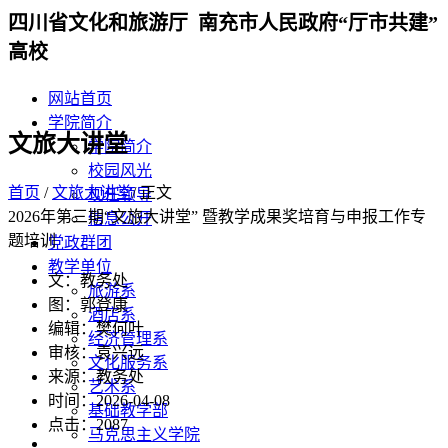
四川省文化和旅游厅 南充市人民政府“厅市共建”
高校
网站首页
学院简介
文旅大讲堂
学院简介
校园风光
首页
/
文旅大讲堂
/ 正文
现任领导
2026年第三期“文旅大讲堂” 暨教学成果奖培育与申报工作专
信息公开
题培训
党政群团
教学单位
文：教务处
旅游系
图：郭登康
酒店系
编辑：樊何叶
经济管理系
审核：袁兴远
文化服务系
来源：教务处
艺术系
时间：2026-04-08
基础教学部
点击：
2087
马克思主义学院