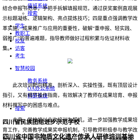
值班系统
结合申报书范本，手把手拆解填报规范，通过获奖案例直观展
搜索
示标题凝练、逻辑架构、亮点提炼技巧；四是重点强调教学改
学生
革实施、成果推广与应用的重要性，破解“重申报、轻实践、
教职工
弱推广”的普遍难题，指导教师做好过程积累与佐证材料收
校友
集。
访客
考生
智慧校园
教务系统
此次培训靶向精准、剖析深入、实操性强，既有顶层设计
OA办公系统
指引，又有细节操作指南，有效解决了教师在成果培育、申报
科研系统
材料撰写中的困惑与难点。
搜索
未来，学校将以此次培训为契机，进一步加强教学成果培
四川省民族团结进步示范学校
育工作，完善教学成果奖申报机制，引导教师积极参与教学改
四川省中国非物质文化遗产传承人研修培训基地
革与创新实践，不断提升学校教育教学水平和人才培养质量。