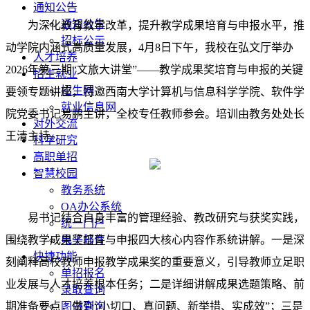
通知公告
通知公告
为深化教育教学改革，提升教学成果培育与申报水平，推
招标公示
动学院内涵式高质量发展，4月8日下午，我校在弘文厅举办
人才培养
2026年第三期“文旅大讲堂”——教学成果奖培育与申报的关键
招生就业
招生网
要领专题讲座，特邀西南大学计算机与信息科学学院、软件学
就业信息网
院党委书记易鹏主讲，全校专任教师参会。培训由教务处处长
对外交流
王清主持。
科学研究
高职单招
智慧校园
教务系统
OA办公系统
易书记结合自身丰富的管理经验、教改研究与获奖实践，
统一门户
围绕教学成果奖培育与申报四大核心内容作系统讲解。一是深
电子邮件
快捷功能
刻阐释高校教师申报教学成果奖的重要意义，引导教师立足职
单招报名
业发展与人才培养根本任务；二是详细讲解成果选题策略、前
录取查询
期准备要点，做到“小切口、真问题、新举措、实成效”；三是
图书查询