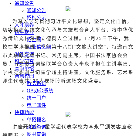
通知公告
通知公告
招标公示
为深入学习贯彻习近平文化思想，坚定文化自信，
人才培养
切实搭建传统文化传承与文旅融合育人平台，将中华优
招生就业
秀传统文化深植立德树人全过程。12月25日下午，我
招生网
校在学术报告厅举行第十八期“文旅大讲堂”，特邀南充
就业信息网
对外交流
市文联原党组书记、常务副主席
，中国书法家协会会
科学研究
员，南充市诗词楹联学会负责人李永平担任主讲嘉宾，
高职单招
学校党委副书记霍学超主持讲座，文化服务系、艺术系
智慧校园
师生代表共170人现场聆听这场文化盛宴。
教务系统
OA办公系统
统一门户
电子邮件
快捷功能
单招报名
讲座开始前，霍学超代表学校为李永平颁发客座教
录取查询
图书查询
授聘书。