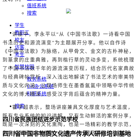
值班系统
搜索
学生
教职工
讲座中，李永平以“从《中国书法歌》一诗看中国
校友
书法历史和源流演变”为主题展开分享。他以自作诗
访客
《中国书法歌》为脉络，从甲骨文、金文的古朴神秘，
考生
到篆隶的庄重典雅，再到楷行草的灵动多变，系统梳理
智慧校园
了中国书法数千年的源流演变历程，结合历代名家典故
与经典碑帖赏析，深入浅出地解读了书法艺术的审美特
教务系统
质与文化内涵，让现场师生在墨香氤氲中领略中华传统
OA办公系统
科研系统
文化的博大精深，感受汉字背后蕴含的精神力量。
搜索
霍学超表示，整场讲座兼具文化厚度与艺术温度，
既有专业系统的知识讲解，又有生动鲜活的案例分享，
四川省民族团结进步示范学校
既是一次深刻的文化熏陶，也是一场精彩的教学示范，
为学校践行“以文塑旅、以旅彰文”理念提供了生动实
四川省中国非物质文化遗产传承人研修培训基地