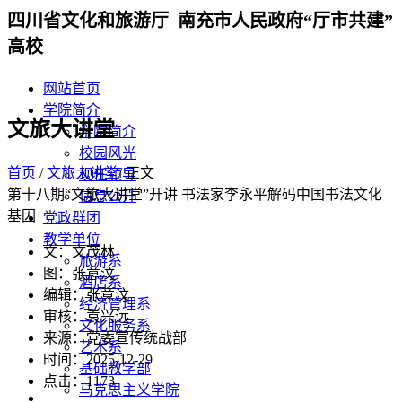
四川省文化和旅游厅 南充市人民政府“厅市共建”
高校
网站首页
学院简介
文旅大讲堂
学院简介
校园风光
首页
/
文旅大讲堂
/ 正文
现任领导
第十八期“文旅大讲堂”开讲 书法家李永平解码中国书法文化
信息公开
基因
党政群团
教学单位
文：文茂林
旅游系
图：张意汶
酒店系
编辑：张意汶
经济管理系
审核：袁兴远
文化服务系
来源：党委宣传统战部
艺术系
时间：2025-12-29
基础教学部
点击：
1173
马克思主义学院