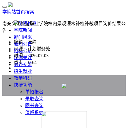
学院站首页
搜索
学院首页
南充文化旅游职业学院校内景观灌木补植补裁项目询价结果公
学院新闻
告
部门风采
编辑：张静
通知公告
来源：计划财务处
招标公示
时间：2026-07-03
媒体关注
点击：
1164
对外交流
招生就业
教学科研
快捷功能
单招报名
录取查询
图书查询
值班系统