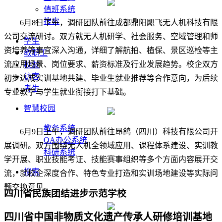
值班系统
搜索
6月8日下午，调研团队前往成都鼎阳飓飞无人机科技有限
公司交流研讨。双方就无人机研学、社会服务、空域管理和师
学生
资培养等事宜深入沟通，详细了解航拍、植保、景区巡检等主
教职工
流应用场景、岗位要求、薪资标准及行业发展趋势。校企双方
校友
访客
初步达成实训基地共建、毕业生就业推荐等合作意向，为后续
考生
专业教学与学生就业衔接打下基础。
智慧校园
教务系统
6月9日上午，调研团队前往昂鸽（四川）科技有限公司开
OA办公系统
展调研。双方围绕无人机全领域应用、课程体系建设、实训教
科研系统
学开展、职业技能考证、技能赛事组织等多个方面内容展开交
搜索
流，就校企深度合作、特色专业打造和实训场地建设等实际问
题交换意见。
四川省民族团结进步示范学校
四川省中国非物质文化遗产传承人研修培训基地