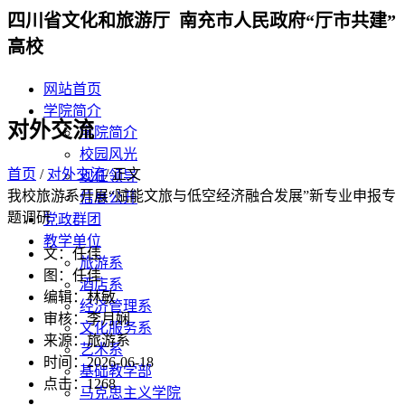
四川省文化和旅游厅 南充市人民政府“厅市共建”
高校
网站首页
学院简介
对外交流
学院简介
校园风光
首页
/
对外交流
/ 正文
现任领导
我校旅游系开展“赋能文旅与低空经济融合发展”新专业申报专
信息公开
题调研
党政群团
教学单位
文：任佳
旅游系
图：任佳
酒店系
编辑：林敏
经济管理系
审核：李月娴
文化服务系
来源：旅游系
艺术系
时间：2026-06-18
基础教学部
点击：
1268
马克思主义学院