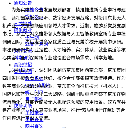
通知公告
为落实学院专业发展规划部署，精准推进新专业申报与建
通知公告
招标公示
设，紧扣国家低空经济、数字经济发展战略，对接川东北无人
人才培养
机产业、文旅智能应用领域人才需求，近期，旅游系党总支副
招生就业
书记、系主任冯义雄带领大数据与人工智能教研室新专业申报
招生网
调研团队，先后走进多家优质企业与兄弟院校开展集中调研。
就业信息网
本次调研聚焦专业定位、人才培养、实训体系、就业渠道等核
对外交流
心内容，全力保障新专业建设贴合市场需求、科学落地。
科学研究
高职单招
6月8日上午，调研团队到访京东集团西南总部，京东集团
智慧校园
四川省区域负责人杜秋红、校企合作部张锦可热情接待。作为
教务系统
OA办公系统
数字商业领域的领军企业，京东正全面推进技术（机器人）、
统一门户
国际化和产业生态化三大战略。调研团队重点考察了京东在物
电子邮件
流自动化、智能仓储及无人机配送领域的应用场景。双方就共
快捷功能
建产业学院、引入真实业务场景、推行“双导师制”订单班等合
单招报名
作内容进行了深入交流。
录取查询
图书查询