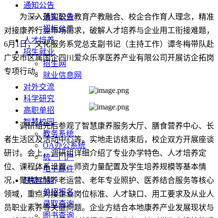
通知公告
为深入落实职业教育产教融合、校企合作育人理念，精准
通知公告
招标公示
对接康养行业市场需求，破解人才培养与企业用工衔接难题，
人才培养
6月1日，文化服务系党总支副书记（主持工作）谭冬梅带队赴
招生就业
广安市区属国企四川爱众乐享医养产业有限公司开展访企拓岗
招生网
专项行动。
就业信息网
对外交流
科学研究
高职单招
智慧校园
调研组先后参观了智慧康养服务大厅、膳食营养中心、长
教务系统
者生活区及活动中心等。实地走访结束后，校企双方开展座谈
OA办公系统
研讨。会上，调研组详细介绍了专业办学特色、人才培养定
统一门户
位、课程体系设置、师资力量配置及学生培养规模等基本情
电子邮件
况，聚焦智慧养老运营、老年专业照护、医养结合服务等核心
快捷功能
单招报名
领域，重点对接企业岗位标准、人才缺口、用工要求及从业人
录取查询
员职业素养等关键问题。企业方结合本地康养产业发展现状与
图书查询