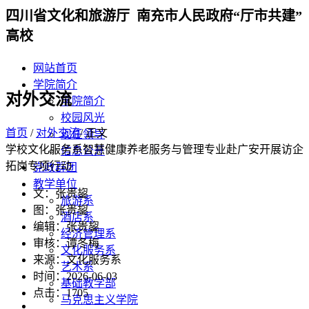
四川省文化和旅游厅 南充市人民政府“厅市共建”
高校
网站首页
学院简介
对外交流
学院简介
校园风光
首页
/
对外交流
/ 正文
现任领导
学校文化服务系智慧健康养老服务与管理专业赴广安开展访企
信息公开
拓岗专项行动
党政群团
教学单位
文：张贵鋆
旅游系
图：张贵鋆
酒店系
编辑：张贵鋆
经济管理系
审核：谭冬梅
文化服务系
来源：文化服务系
艺术系
时间：2026-06-03
基础教学部
点击：
1705
马克思主义学院