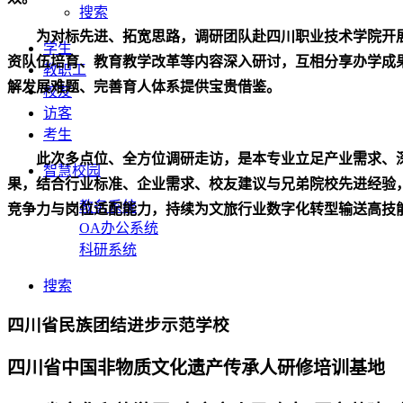
搜索
为对标先进、拓宽思路，调研团队赴四川职业技术学院开
学生
资队伍培育、教育教学改革等内容深入研讨，互相分享办学成
教职工
解发展难题、完善育人体系提供宝贵借鉴。
校友
访客
考生
此次多点位、全方位调研走访，是本专业立足产业需求、
智慧校园
果，结合行业标准、企业需求、校友建议与兄弟院校先进经验
教务系统
竞争力与岗位适配能力，持续为文旅行业数字化转型输送高技
OA办公系统
科研系统
搜索
四川省民族团结进步示范学校
四川省中国非物质文化遗产传承人研修培训基地