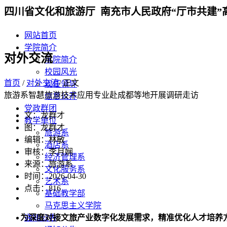
四川省文化和旅游厅 南充市人民政府“厅市共建”
网站首页
学院简介
对外交流
学院简介
校园风光
首页
/
对外交流
/ 正文
现任领导
旅游系智慧旅游技术应用专业赴成都等地开展调研走访
信息公开
党政群团
文：龙群才
教学单位
图：龙群才
旅游系
编辑：林敏
酒店系
审核：李月娴
经济管理系
来源：旅游系
文化服务系
时间：2026-04-30
艺术系
点击：
816
基础教学部
马克思主义学院
为深度对接文旅产业数字化发展需求，精准优化人才培养方
通知公告