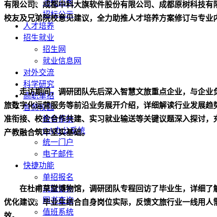
通知公告
有限公司、成都中科大旗软件股份有限公司、成都原树科技有
招标公示
校友及兄弟院校意见建议，全力助推人才培养方案修订与专业
人才培养
招生就业
招生网
就业信息网
对外交流
科学研究
走访期间，调研团队先后深入智慧文旅重点企业，与企业
高职单招
旅数字化运营服务等前沿业务展开介绍，详细解读行业发展趋
智慧校园
准衔接、校企合作共建、实习就业输送等关键议题深入探讨，
教务系统
OA办公系统
产教融合筑牢坚实基础。
统一门户
电子邮件
快捷功能
单招报名
在杜甫草堂博物馆，调研团队专程回访了毕业生，详细了
录取查询
图书查询
优化建议。毕业生结合自身岗位实际，反馈文旅行业一线用人
值班系统
效。