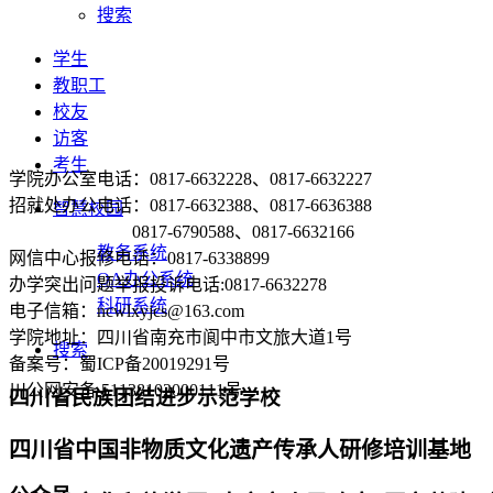
搜索
学生
教职工
校友
访客
考生
学院办公室电话：0817-6632228、0817-6632227
招就处办公电话：0817-6632388、0817-6636388
智慧校园
0817-6790588、0817-6632166
教务系统
网信中心报修电话：0817-6338899
OA办公系统
办学突出问题举报投诉电话:0817-6632278
科研系统
电子信箱：ncwlxyjcs@163.com
学院地址：四川省南充市阆中市文旅大道1号
搜索
备案号：蜀ICP备20019291号
川公网安备 51138102000111号
四川省民族团结进步示范学校
四川省中国非物质文化遗产传承人研修培训基地