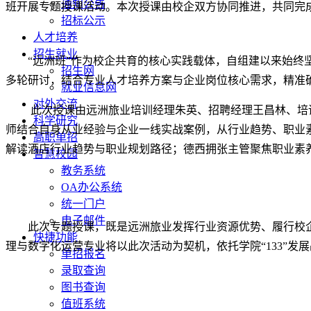
通知公告
班开展专题授课活动。本次授课由校企双方协同推进，共同完成
招标公示
人才培养
招生就业
“远洲班”作为校企共育的核心实践载体，自组建以来始终
招生网
多轮研讨，结合专业人才培养方案与企业岗位核心需求，精准
就业信息网
对外交流
此次授课由远洲旅业培训经理朱英、招聘经理王昌林、培
科学研究
师结合自身从业经验与企业一线实战案例，从行业趋势、职业
高职单招
解读酒店行业趋势与职业规划路径；德西拥张主管聚焦职业素
智慧校园
教务系统
OA办公系统
统一门户
电子邮件
此次专题授课，既是远洲旅业发挥行业资源优势、履行校
快捷功能
理与数字化运营专业将以此次活动为契机，依托学院“133”
单招报名
录取查询
图书查询
值班系统