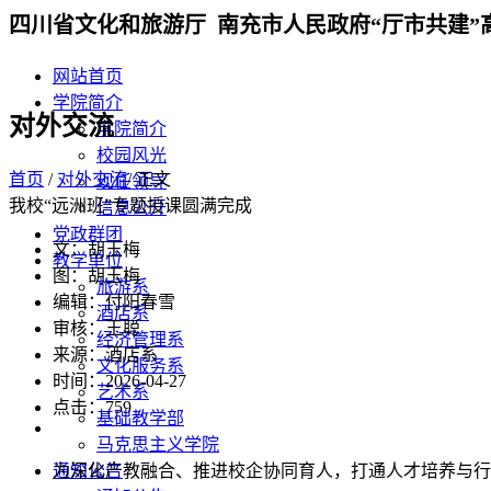
四川省文化和旅游厅 南充市人民政府“厅市共建”
网站首页
学院简介
对外交流
学院简介
校园风光
首页
/
对外交流
/ 正文
现任领导
我校“远洲班”专题授课圆满完成
信息公开
党政群团
文：胡玉梅
教学单位
图：胡玉梅
旅游系
编辑：付阳春雪
酒店系
审核：王聪
经济管理系
来源：酒店系
文化服务系
时间：2026-04-27
艺术系
点击：
759
基础教学部
马克思主义学院
为深化产教融合、推进校企协同育人，打通人才培养与行业需求
通知公告