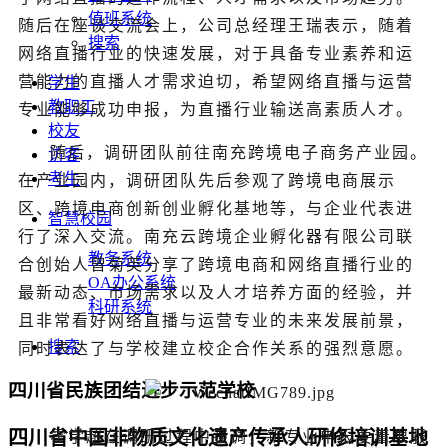
值班系统
随后在座谈交流会上，公司总经理王瑞表示，随着
搜索
网络直播行业的快速发展，对于具备专业素养和运
营能力的直播人才需求迫切，希望网络直播与运营
学生
教职工
专业能够成功申报，为直播行业输送高素质人才。
校友
随后，调研团队前往南充跨境电子商务产业园。
访客
考生
在产业园内，调研团队先后参观了跨境电商展示
区、跨境电商创新创业孵化基地等，与企业代表进
智慧校园
行了深入交流。南充云跨境企业孵化器有限公司联
教务系统
合创始人曾菊英分享了跨境电商和网络直播行业的
OA办公系统
最新动态、市场需求以及人才培养方面的经验，并
科研系统
且非常看好网络直播与运营专业的未来发展前景，
搜索
同时表达了与学校建立校企合作关系的强烈意愿。
四川省民族团结进步示范学校
四川省中国非物质文化遗产传承人研修培训基地
霍学超在调研过程中强调，新专业申报要着眼服