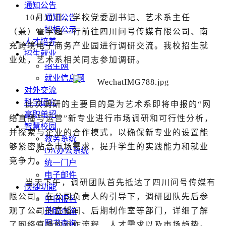
通知公告
10月11日，学校党委副书记、艺术系主任
通知公告
招标公示
（兼）霍学超一行前往四川问号传媒有限公司、南
人才培养
充跨境电子商务产业园进行调研交流。
我校招生就
招生就业
业处，艺术系相关同志参加调研。
招生网
就业信息网
对外交流
科学研究
此次调研的主要目的是为艺术系即将申报的“网
高职单招
络直播与运营”新专业进行市场调研和可行性分析，
智慧校园
并探索与企业的合作模式，以确保新专业的设置能
教务系统
够紧密贴合市场需求，提升学生的实践能力和就业
OA办公系统
竞争力。
统一门户
电子邮件
当天下午，调研团队首先抵达了四川问号传媒有
快捷功能
限公司。在公司负责人的引导下，调研团队先后参
单招报名
观了公司的直播间、后期制作室等部门，详细了解
录取查询
图书查询
了网络直播的运作流程、人才需求以及市场趋势。