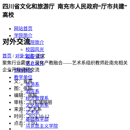
四川省文化和旅游厅 南充市人民政府“厅市共建”
高校
网站首页
学院简介
对外交流
学院简介
校园风光
首页
/
对外交流
/ 正文
现任领导
聚焦行业需求，深化产教融合——艺术系组织教师赴南充相关
信息公开
企业开展调研交流
党政群团
教学单位
文：景燕
旅游系
图：张瑜
酒店系
编辑：张瑜
经济管理系
审核：王伟\蒲丽丽
文化服务系
来源：艺术系
艺术系
时间：2024-10-12
基础教学部
点击：
1793
马克思主义学院