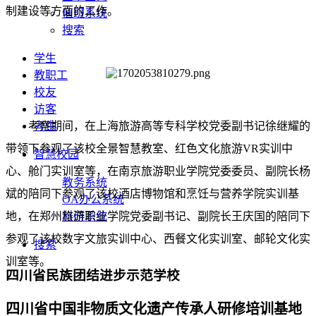
制建设等方面的工作。
值班系统
搜索
学生
教职工
校友
访客
考察期间，在上海旅游高等专科学校党委副书记徐继耀的
考生
带领下参观了该校全景智慧教室、红色文化旅游VR实训中
智慧校园
心、舱门实训室等，在南京旅游职业学院党委委员、副院长杨
教务系统
斌的陪同下参观了该校酒店博物馆和烹饪与营养学院实训基
OA办公系统
地，在郑州旅游职业学院党委副书记、副院长王庆国的陪同下
科研系统
参观了该校数字文旅实训中心、西餐文化实训室、邮轮文化实
搜索
训室等。
四川省民族团结进步示范学校
四川省中国非物质文化遗产传承人研修培训基地