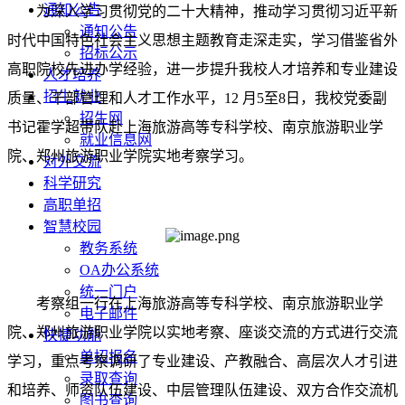
通知公告
为深入学习贯彻党的二十大精神，推动学习贯彻习近平新
通知公告
时代中国特色社会主义思想主题教育走深走实，学习借鉴省外
招标公示
高职院校先进办学经验，进一步提升我校人才培养和专业建设
人才培养
招生就业
质量、干部管理和人才工作水平，12 月5至8日，我校党委副
招生网
书记霍学超带队赴上海旅游高等专科学校、南京旅游职业学
就业信息网
院、郑州旅游职业学院实地考察学习。
对外交流
科学研究
高职单招
智慧校园
教务系统
OA办公系统
统一门户
考察组一行在上海旅游高等专科学校、南京旅游职业学
电子邮件
院、郑州旅游职业学院以实地考察、座谈交流的方式进行交流
快捷功能
单招报名
学习，重点考察调研了专业建设、产教融合、高层次人才引进
录取查询
和培养、师资队伍建设、中层管理队伍建设、双方合作交流机
图书查询