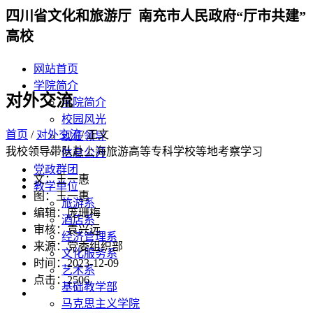
四川省文化和旅游厅 南充市人民政府“厅市共建”
高校
网站首页
学院简介
对外交流
学院简介
校园风光
首页
/
对外交流
/ 正文
现任领导
我校领导带队赴上海旅游高等专科学校等地考察学习
信息公开
党政群团
文：王一惠
教学单位
图：王一惠
旅游系
编辑：庞珊梅
酒店系
审核：袁兴远
经济管理系
来源：党委组织部
文化服务系
时间：2023-12-09
艺术系
点击：
2506
基础教学部
马克思主义学院