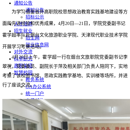
通知公告
通知公告
为学习借鉴省外高职院校思想政治教育实践基地建设
等方
招标公示
面
的先进经验和优秀成果，
4
月
20
日
—21
日，学院党委副书记
人才培养
招生就业
霍学超率队赴烟台文化旅游职业学院、天津现代职业技术学院
招生网
就业信息网
开展学习考察活动。
对外交流
4
月
20
日上午，霍学超一行在烟台文旅
职
院党委副书记李
科学研究
高职单招
翠祝，党委委员、副院长于萍
及相关部门负责人
陪同
下，实地
智慧校园
考察了该校图书馆、思政实践教学基地、实训楼等场所
，并进
教务系统
行了座谈交流
。
OA办公系统
统一门户
电子邮件
快捷功能
单招报名
录取查询
图书查询