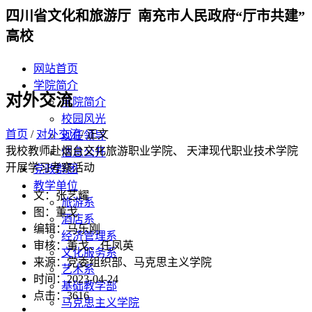
四川省文化和旅游厅 南充市人民政府“厅市共建”
高校
网站首页
学院简介
对外交流
学院简介
校园风光
首页
/
对外交流
/ 正文
现任领导
我校教师赴烟台文化旅游职业学院、 天津现代职业技术学院
信息公开
开展学习考察活动
党政群团
教学单位
文：张艺耀
旅游系
图：董戈
酒店系
编辑：马乐刚
经济管理系
审核：董戈、任凤英
文化服务系
来源：党委组织部、马克思主义学院
艺术系
时间：2023-04-24
基础教学部
点击：
3616
马克思主义学院