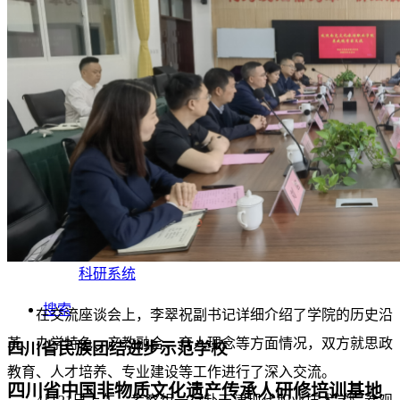
值班系统
搜索
学生
教职工
校友
访客
考生
智慧校园
教务系统
OA办公系统
科研系统
搜索
在交流座谈会上，李翠祝副书记详细介绍了学院的历史沿
革、办学特色、产教融合、育人理念等方面情况，双方就思政
四川省民族团结进步示范学校
教育、人才培养、专业建设等工作进行了深入交流。
四川省中国非物质文化遗产传承人研修培训基地