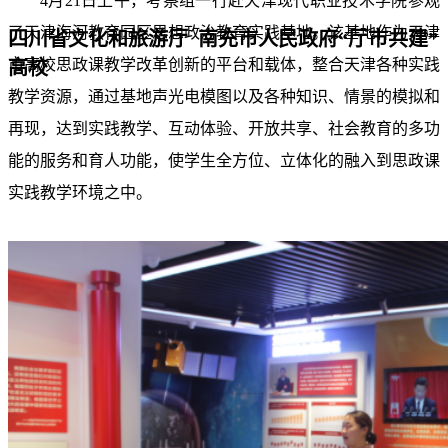
4
月
21
日
上午，考察组一行赴天津现代职业技术学院参观
了天津海河教育园区思想政治教育实践基地。该基地作为天津
四川省文化和旅游厅 南充市人民政府“厅市共建”
市高校思政课教学改革创新的平台和载体，整合天津各种实践
高校
教学资源，通过基地声光电模图以及各种知识、情景的模拟和
再现，达到实践教学、互动体验、开放共享、社会教育的多功
能的服务和育人功能，使学生全方位、立体化的融入到思政课
实践教学环境之中。