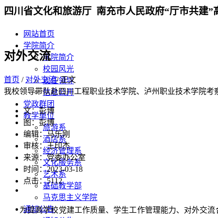
四川省文化和旅游厅 南充市人民政府“厅市共建”
网站首页
学院简介
对外交流
学院简介
校园风光
首页
/
对外交流
/ 正文
现任领导
我校领导带队赴四川工程职业技术学院、泸州职业技术学院考
信息公开
党政群团
文：彭博
教学单位
图：彭博
旅游系
编辑：马乐刚
酒店系
审核：王印杰
经济管理系
来源：党委办公室
文化服务系
时间：2023-03-18
艺术系
点击：
5112
基础教学部
马克思主义学院
通知公告
为提高学校党建工作质量、学生工作管理能力、对外交流