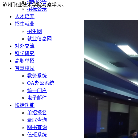
通知公告
泸州职业技术学院考察学习。
招标公示
人才培养
招生就业
招生网
就业信息网
对外交流
科学研究
高职单招
智慧校园
教务系统
OA办公系统
统一门户
电子邮件
快捷功能
单招报名
录取查询
图书查询
值班系统