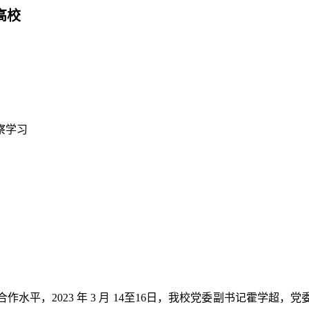
高校
察学习
合作水平，
2023
年
3
月
14
至
16
日，
我校
党委副书记霍学超，党