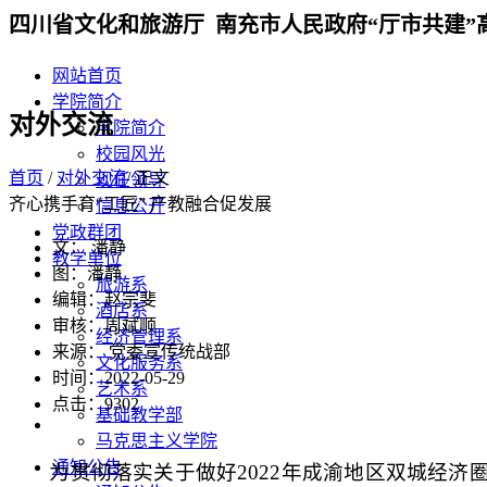
四川省文化和旅游厅 南充市人民政府“厅市共建”
网站首页
学院简介
对外交流
学院简介
校园风光
首页
/
对外交流
/ 正文
现任领导
齐心携手育“工匠” 产教融合促发展
信息公开
党政群团
文： 潘静
教学单位
图：潘静
旅游系
编辑：赵宗斐
酒店系
审核：周斌顺
经济管理系
来源： 党委宣传统战部
文化服务系
时间：2022-05-29
艺术系
点击：
9302
基础教学部
马克思主义学院
通知公告
为贯彻落实关于做好
2022
年成渝地区双城经济