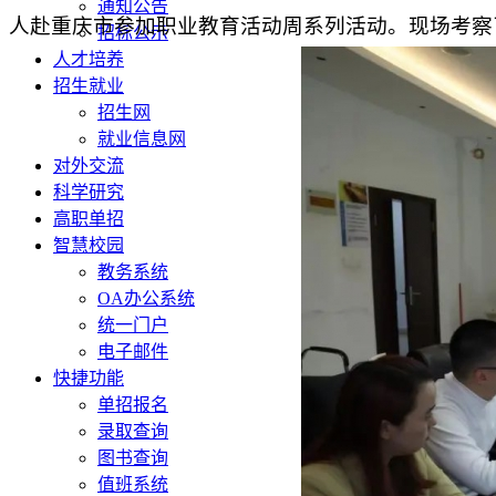
通知公告
人赴重庆市参加职业教育活动周系列活动。现场考察
招标公示
人才培养
招生就业
招生网
就业信息网
对外交流
科学研究
高职单招
智慧校园
教务系统
OA办公系统
统一门户
电子邮件
快捷功能
单招报名
录取查询
图书查询
值班系统