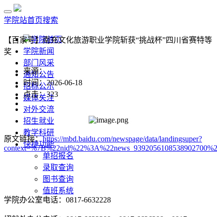
学院站首页
搜索
学院首页
【百家号】南充文化旅游职业学院斩获“挑战杯”四川省赛特等
学院新闻
奖
部门风采
来源：
通知公告
时间：2026-06-18
招标公示
点击：
323
媒体关注
对外交流
招生就业
教学科研
原文链接：
https://mbd.baidu.com/newspage/data/landingsuper?
快捷功能
context=%7B%22nid%22%3A%22news_9392056108538902700%
单招报名
录取查询
图书查询
值班系统
学院办公室电话：0817-6632228