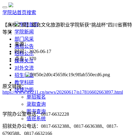
学院站首页
搜索
学院首页
【高校之窗】南充文化旅游职业学院斩获“挑战杯”四川省赛特
学院新闻
等奖
部门风采
来源：
通知公告
时间：2026-06-17
招标公示
点击：
370
媒体关注
对外交流
招生就业
教学科研
原文链接：
快捷功能
https://www.gx211.cn/news/20260617/n17816602663897.html
单招报名
录取查询
图书查询
学院办公室电话：0817-6632228
值班系统
招就处办公电话：0817-6632388、0817-6636388、0817-
6790588、0817-6632166