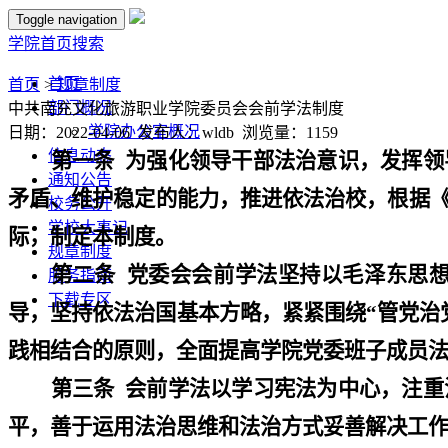
Toggle navigation
学院首页
搜索
首页
首页
>
规章制度
部门概况
中共南充文化旅游职业学院委员会会前学法制度
学院办公室概况
日期：2022-04-06 发布人：wldb 浏览量：
1159
信息动态
第一条
为强化领导干部法治意识，发挥领
通知公告
矛盾、维护稳定的能力，推进依法治校，根据
校务公开
学校大事记
际，制定本制度。
规章制度
第二条
党委会会前学法坚持以毛泽东思
服务指南
下载专区
导，坚持依法治国基本方略，紧紧围绕
“
管党治
践相结合的原则，全面提高学院党委班子成员
第三条
会前学法以学习宪法为中心，注重
平，善于运用法治思维和法治方式妥善解决工