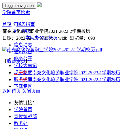
Toggle navigation
学院首页
搜索
首页
首页
>
服务指南
部门概况
南充文化旅游职业学院2021-2022-2学期校历
学院办公室概况
日期：2022-02-17 发布人：wldb 浏览量：
690
信息动态
南充文化旅游职业学院2021-2022-2学期校历.pdf
通知公告
校务公开
【
收藏本页
】
学校大事记
规章制度
上一篇：
南充文化旅游职业学院2022-2023-1学期校历
服务指南
下一篇：
南充文化旅游职业学院2021-2022-1学期校历
下载专区
返回首页
关闭页面
友情链接：
学院首页
宣传统战部
教务处