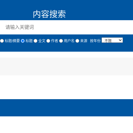
内容搜索
标题/摘要
标题
全文
作者
用户名
来源
按年份