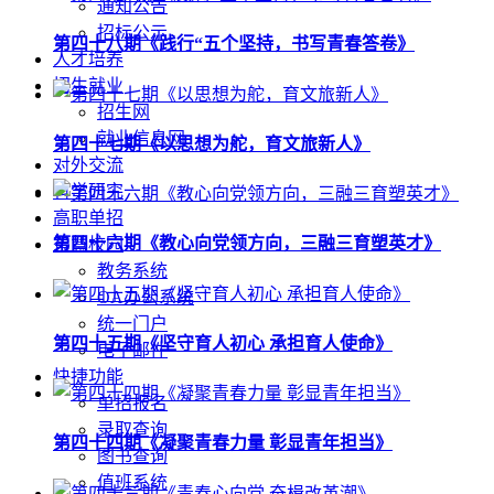
通知公告
招标公示
第四十八期《践行“五个坚持，书写青春答卷》
人才培养
招生就业
招生网
就业信息网
第四十七期《以思想为舵，育文旅新人》
对外交流
科学研究
高职单招
第四十六期《教心向党领方向，三融三育塑英才》
智慧校园
教务系统
OA办公系统
统一门户
第四十五期《坚守育人初心 承担育人使命》
电子邮件
快捷功能
单招报名
录取查询
第四十四期《凝聚青春力量 彰显青年担当》
图书查询
值班系统