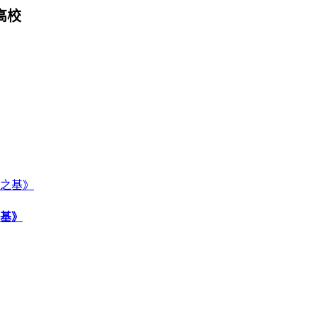
高校
基》